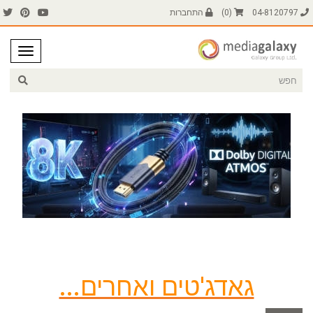
04-8120797
(
0
)
התחברות
גאדג'טים ואחרים...