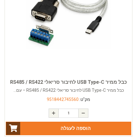
כבל ממיר USB Type-C לחיבור סריאלי RS485 / RS422
כבל ממיר USB Type-C לחיבור סריאלי RS485 / RS422 – עם...
מק"ט:
9518442745560
הוספה לעגלה