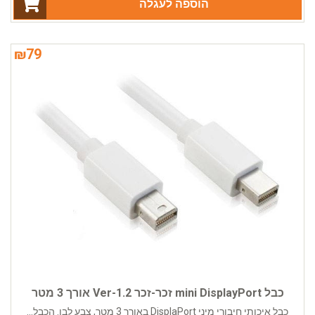
הוספה לעגלה
₪
79
כבל mini DisplayPort זכר-זכר Ver-1.2 אורך 3 מטר
כבל איכותי חיבורי מיני DisplaPort באורך 3 מטר, צבע לבן. הכבל...