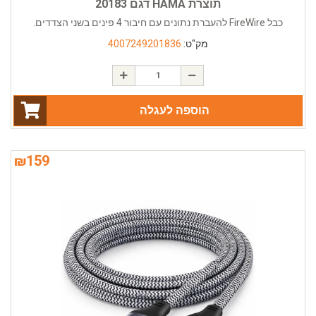
תוצרת HAMA דגם 20183
כבל FireWire להעברת נתונים עם חיבור 4 פינים בשני הצדדים.
מק"ט:
4007249201836
הוספה לעגלה
₪
159