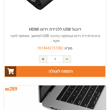
דונגל USB ללכידת וידאו HDMI
כרטיס לכידת וידאו קומפקטי בחיבור USB למחשב. מאפשר לחבר
מקור...
מק"ט:
9518442737282
הוספה לעגלה
₪
289