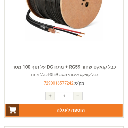
כבל קואקס שחור RG59 + מתח DC על תוף 100 מטר
כבל קואקס איכותי מסוג RG59 כולל מתח.
מק"ט:
7290016577242
הוספה לעגלה