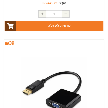
מק"ט:
87744572
הוספה לעגלה
₪
39