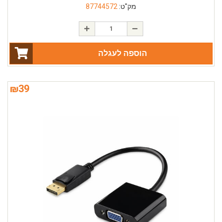
מק"ט:
87744572
הוספה לעגלה
₪
39