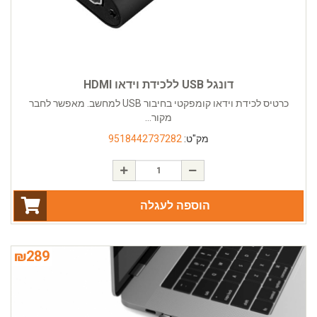
דונגל USB ללכידת וידאו HDMI
כרטיס לכידת וידאו קומפקטי בחיבור USB למחשב. מאפשר לחבר
מקור...
מק"ט:
9518442737282
הוספה לעגלה
₪
289