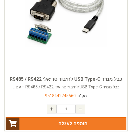
כבל ממיר USB Type-C לחיבור סריאלי RS485 / RS422
כבל ממיר USB Type-C לחיבור סריאלי RS485 / RS422 – עם...
מק"ט:
9518442745560
הוספה לעגלה