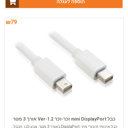
הוספה לעגלה
₪
79
כבל mini DisplayPort זכר-זכר Ver-1.2 אורך 3 מטר
כבל איכותי חיבורי מיני DisplaPort באורך 3 מטר, צבע לבן. הכבל...