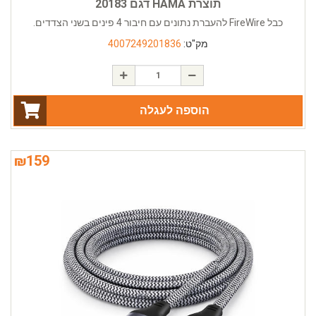
תוצרת HAMA דגם 20183
כבל FireWire להעברת נתונים עם חיבור 4 פינים בשני הצדדים.
מק"ט:
4007249201836
הוספה לעגלה
₪
159