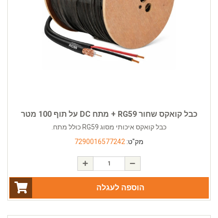
כבל קואקס שחור RG59 + מתח DC על תוף 100 מטר
כבל קואקס איכותי מסוג RG59 כולל מתח.
מק"ט:
7290016577242
הוספה לעגלה