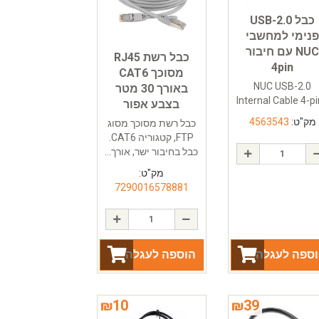
כבל USB-2.0
נימי למחשבי
NUC עם חיבור
כבל רשת RJ45
4pin
מסוכך CAT6
NUC USB-2.0
באורך 30 מטר
Internal Cable 4-p
בצבע אפור
מק"ט:
4563543
כבל רשת מסוכך מסוג
FTP, קטגוריה CAT6.
כבל בחיבור ישר, אורך...
מק"ט:
7290016578881
ספה לעגלה
הוספה לעגלה
₪
10
₪
39