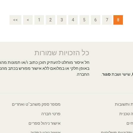
<<
<
1
2
3
4
5
6
7
8
כל הזכויות שמורות
חל איסור מוחלט להעתיק תוכן כתוב ו/או תמונות מה
באופן חלקי או במלואם ללא אישור מפורש בכתב מהנ
, שישי ושבת
סגור
.
החברה.
 ותשובות
מספר ספק משהב"ט ואחרים
 טכנית
פרטי חברה
ים
אישור ניהול ספרים
 ומדיניות משלוחים
אישור ניכוי במקור