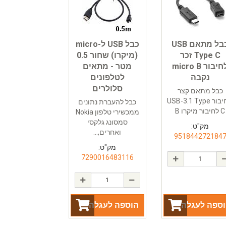
כבל מתאם USB
כבל USB ל-micro
Type C זכר
(מיקרו) שחור 0.5
לחיבור micro B
מטר - מתאים
נקבה
לטלפונים
סלולרים
כבל מתאם קצר
מחיבור USB-3.1 Type
כבל להעברת נתונים
C לחיבור מיקרו B
ממכשירי טלפון Nokia
סמסונג גלקסי
מק"ט:
ואחרים,...
951844272184
מק"ט:
7290016483116
ספה לעגלה
הוספה לעגלה