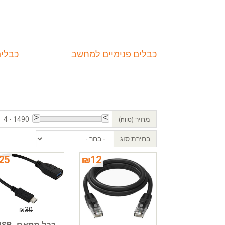
כבלים פנימיים למחשב
כבלים  mini SAS
מחיר
4 - 1490
(טווח)
בחירת סוג
25
₪
12
₪
30