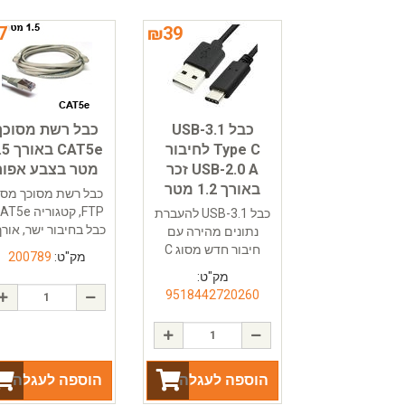
7
₪
39
כבל USB-3.1
כבל רשת מסוכך
Type C לחיבור
CAT5e בא
USB-2.0 A זכר
מטר בצבע אפור
באורך 1.2 מטר
כבל רשת מסוכך מסו
כבל USB-3.1 להעברת
כבל בחיבור ישר, אורך.
נתונים מהירה עם
חיבור חדש מסוג C
מק"ט:
200789
מק"ט:
9518442720260
הוספה לעגלה
הוספה לעגלה