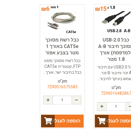
₪
6
₪
15
כבל USB-2.0
כבל רשת מסוכך
מסוכך חיבור A-B
CAT5e באורך 1
למדפסת) אורך
מטר בצבע אפור
1.8 מטר
כבל רשת מסוכך מסוג
FTP, קטגוריה CAT5e.
כבל USB2.0 עם חיבור
כבל בחיבור ישר, אורך...
A זכר וחיבור B זכר.
ש בעיקר לחיבור...
מק"ט:
7290016575583
מק"ט:
729001648286
ספה לעגלה
הוספה לעגלה