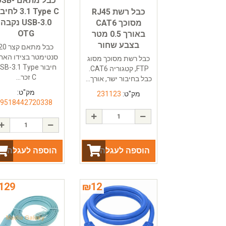
כבל מתאם SB
3.1 Type C לח
כבל רשת RJ45
USB-3.0 נקבה
מסוכך CAT6
OTG
באורך 0.5 מטר
בצבע שחור
כבל מתאם קצר 
סנטימטר בצידו האח
כבל רשת מסוכך מסוג
חיבור SB-3.1 Type
FTP, קטגוריה CAT6.
C זכר...
כבל בחיבור ישר, אורך...
מק"ט:
מק"ט:
231123
9518442720338
הוספה לעגלה
הוספה לעגלה
129
₪
12