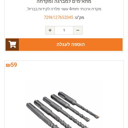
מתאימים למברגה ומקדחה
מקדח איכותי 4mm עשוי פלדה לקידוח בברזל.
מק"ט:
7296127652045
הוספה לעגלה
₪
59