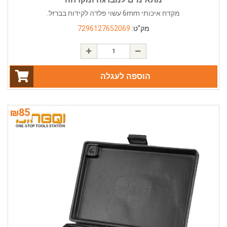
מקדח איכותי 6mm עשוי פלדה לקידוח בברזל.
מק"ט:
7296127652069
הוספה לעגלה
₪
85