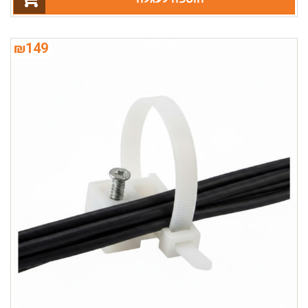
₪
149