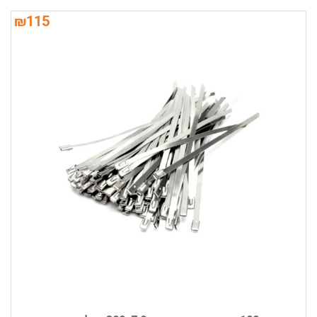
₪
115