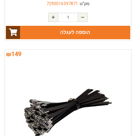
מק"ט:
7290016397871
הוספה לעגלה
₪
149