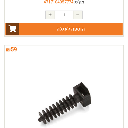
מק"ט:
4717104057774
הוספה לעגלה
₪
59