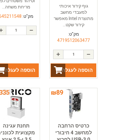
וטיהור משטחים לפנ
גוף קירור איכותי
מריחת משחה...
למעבדי מחשב
מק"ט:
645211548
מתוצרת Intel מאפשר
קירור שקט...
מק"ט:
4719512063477
הוספה לעגלה
הוספה לעגלה
335
₪
89
כרטיס הרחבה
תחנת עגינה
למחשב 4 חיבורי
מקצועית לכונני
USB-3.0 לחריץ
3.5 ו-2.5 אינץ,