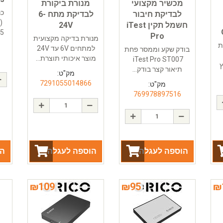
מכשיר מקצועי
מנורת ביקורת
כר
לבדיקת חיבור
לבדיקת מתח 6-
חשמל תקין iTest
24V
DB25 
Pro
מנורת בדיקה מקצועית
ת
למתחים 6V עד 24V
בודק שקע וממסר פחת
8
מוצר איכותי תוצרת...
iTest Pro ST007
תיאור קצר בודק...
מק"ט:
7291055014866
מק"ט:
769978897516
הוספה לעגלה
הוספה לעגלה
הו
₪
109
₪
95
₪