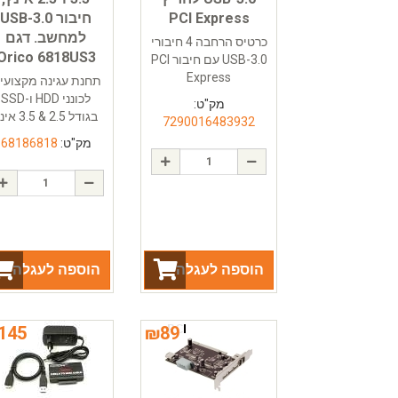
PCI Express
חיבור USB-3.0
למחשב. דגם
כרטיס הרחבה 4 חיבורי
Orico 6818US3
USB-3.0 עם חיבור PCI
Express
תחנת עגינה מקצועי
לכונני HDD ו-SSD
מק"ט:
בגודל 2.5 & 3.5 אינץ
7290016483932
מק"ט:
68186818
הוספה לעגלה
הוספה לעגלה
145
₪
89