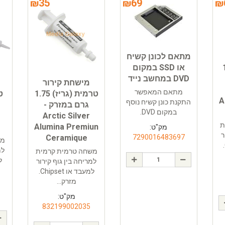
₪
35
₪
69
₪
מתאם לכונן קשיח
) 14
או SSD במקום
DVD במחשב נייד
מישחת קירור
מתאם המאפשר
טרמית (גריז) 1.75
A
התקנת כונן קשיח נוסף
גרם במזרק -
במקום DVD.
Arctic Silver
ת
Alumina Premiun
מק"ט:
ר
Ceramique
7290016483697
מש
למעבד או Chipset.
למ
משחה טרמית קרמית
למריחה בין גוף קירור
למעבד או Chipset.
מזרק...
מק"ט:
832199002035