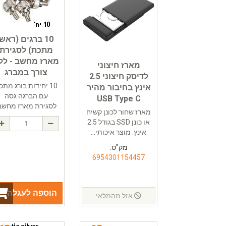
10 ברגים (ראש
מתכת) לסגירת
מארז מחשב - לל
מארז חיצוני
צורך במברג
לדיסק חיצוני 2.5
10 יחידות בורג מתכ
אינץ בחיבור מהיר
עם הברגה גסה
USB Type C
לסגירת מארז מחשב
מארז שחור לכונן קשיח
או כונן SSD בגודל 2.5
אינץ. מוצר איכותי...
מק"ט:
6954301154457
הוספה לעגלה
אזל מהמלאי