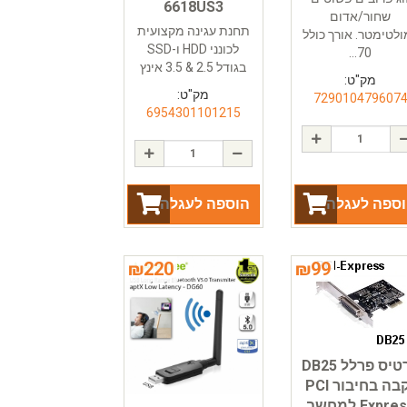
6618US3
שחור/אדום
תחנת עגינה מקצועית
ולטימטר. אורך כולל
לכונני HDD ו-SSD
70...
בגודל 2.5 & 3.5 אינץ
מק"ט:
מק"ט:
729010479607
6954301101215
ספה לעגלה
הוספה לעגלה
₪
220
₪
99
כרטיס פרלל DB25
נקבה בחיבור PCI
Expre למחשב