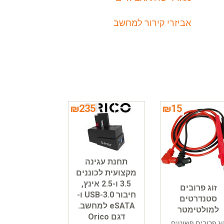
אביזרי קירור למחשב
₪
235
₪
15
תחנת עגינה
מקצועית לכוננים
3.5 ו-2.5 אינץ,
זוג פרובים
חיבור USB-3.0 ו-
סטנדרטים
eSATA למחשב.
למולטימטר
דגם Orico
וג פרובים פשוטים