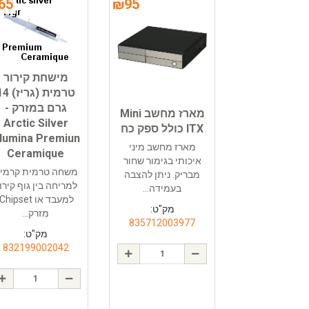
65
₪
95
מישחת קירור
טרמית (גריז
גרם במזרק -
מארז מחשב Mini
Arctic Silver
ITX כולל ספק כח
lumina Premiun
מארז מחשב מיני
Ceramique
איכותי בגימור שחור
משחה טרמית קרמי
מבריק. ניתן להצבה
למריחה בין גוף קירו
בעמידה...
מק"ט:
מזרק...
835712003977
מק"ט:
832199002042