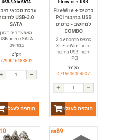
כרטיס FireWire +
ערכת טכנאי חיבו
USB בחיבור PCI
USB-3.0 לחיבו
למחשב - כרטיס
SATA
COMBO
מאפשר חיבור כונן
SATA לחיבור SB
כרטיס הרחבה עם 2
במחשב.
חיבורי FireWire ו-3
חיבורי USB בחיבור
מק"ט:
PCI...
7290016483802
מק"ט:
4716606004507
הוספה לעגלה
הוספה לעגלה
10
₪
89