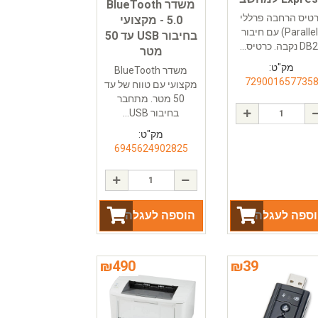
משדר BlueTooth
טיס הרחבה פרללי
- 5.0 מקצועי
(Parallel) עם חיבור
בחיבור USB עד 50
נקבה. כרטיס...
מטר
מק"ט:
משדר BlueTooth
729001657735
מקצועי עם טווח של עד
50 מטר. מתחבר
בחיבור USB...
מק"ט:
6945624902825
ספה לעגלה
הוספה לעגלה
₪
490
₪
39