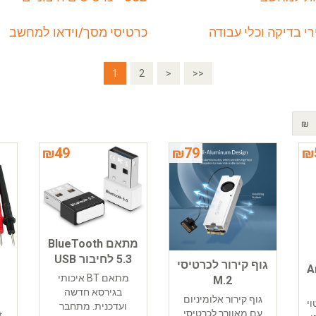
י בדיקה וכלי עבודה
כרטיסי מסך/וידאו למחשב
1
2
>
>>
₪
₪
49
₪
79
₪
מתאם BlueTooth
5.3 לחיבור USB
גוף קירור לכרטיסי
Ar
מתאם BT איכותי
M.2
בגירסא חדשה
גוף קירור אלומיניום
וי
ועדכנית. מתחבר
עם מאוורר לכרטיסי
ז