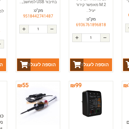
י
בחיבור USB למחשב,...
M.2 מאפשר קירור
יעיל...
מק"ט:
למ
9518442741487
מק"ט:
6936761896818
4
הוספה לעגלה
הוספה לעגלה
הו
₪
55
₪
99
₪
ם
ss