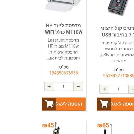
מדפסת לייזר HP
טיס קול חיצוני
M110W כולל WiFi
 בחיבור USB
מדפסת LaserJet
רטיס קול קומפקטי
M110w מבית HP
במתחבר למחשב
הדפסה איכותית
באמצעות חיבור USB,
וחסכונית לבית או...
מתאים...
מק"ט:
מק"ט:
194850676956
951842271088
ספה לעגלה
הוספה לעגלה
₪
45
₪
65