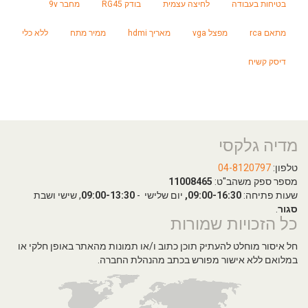
בטיחות בעבודה
לחיצה עצמית
בודק RG45
מחבר 9v
מתאם rca
מפצל vga
מאריך hdmi
ממיר מתח
ללא כלי
דיסק קשיח
מדיה גלקסי
טלפון:
04-8120797
מספר ספק משהב"ט:
11008465
שעות פתיחה:
09:00-16:30,
יום שלישי -
09:00-13:30
, שישי ושבת
סגור
.
כל הזכויות שמורות
חל איסור מוחלט להעתיק תוכן כתוב ו/או תמונות מהאתר באופן חלקי או
במלואם ללא אישור מפורש בכתב מהנהלת החברה.