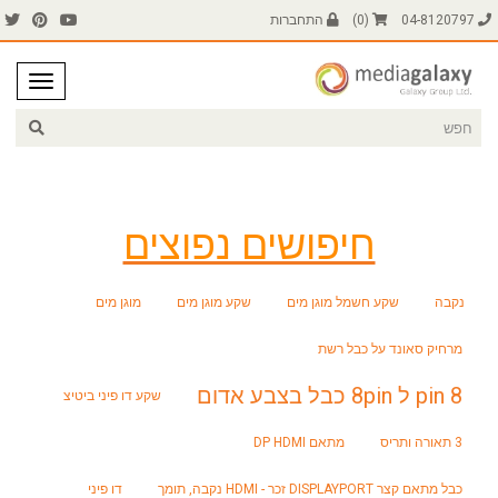
04-8120797
(
0
)
התחברות
חיפושים נפוצים
נקבה
שקע חשמל מוגן מים
שקע מוגן מים
מוגן מים
מרחיק סאונד על כבל רשת
8 pin ל 8pin כבל בצבע אדום
שקע דו פיני ביטיצ
3 תאורה ותריס
מתאם DP HDMI
כבל מתאם קצר DISPLAYPORT זכר - HDMI נקבה, תומך
דו פיני