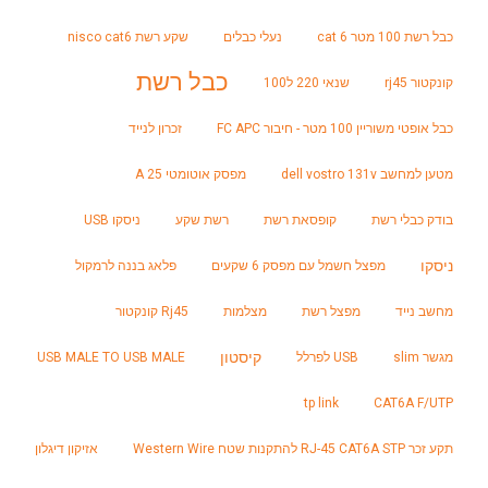
כבל רשת 100 מטר cat 6
נעלי כבלים
שקע רשת nisco cat6
כבל רשת
קונקטור rj45
שנאי 220 ל100
כבל אופטי משוריין 100 מטר - חיבור FC APC
זכרון לנייד
מטען למחשב dell vostro 131v
מפסק אוטומטי 25 A
בודק כבלי רשת
קופסאת רשת
רשת שקע
ניסקו USB
ניסקו
מפצל חשמל עם מפסק 6 שקעים
פלאג בננה לרמקול
מחשב נייד
מפצל רשת
מצלמות
Rj45 קונקטור
קיסטון
מגשר slim
USB לפרלל
USB MALE TO USB MALE
tp link
CAT6A F/UTP
תקע זכר RJ-45 CAT6A STP להתקנות שטח Western Wire
אזיקון דיגלון