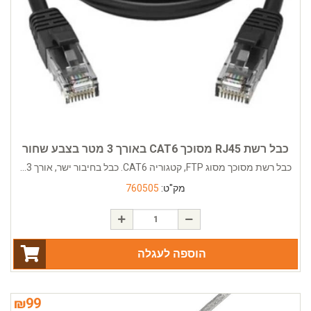
כבל רשת RJ45 מסוכך CAT6 באורך 3 מטר בצבע שחור
כבל רשת מסוכך מסוג FTP, קטגוריה CAT6. כבל בחיבור ישר, אורך 3...
מק"ט:
760505
הוספה לעגלה
₪
99