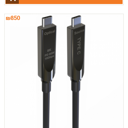
₪
850