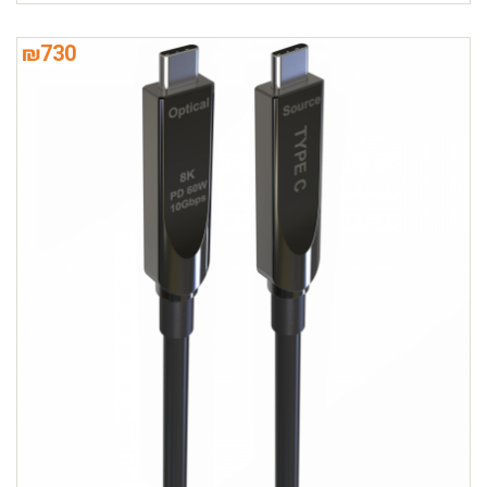
₪
730