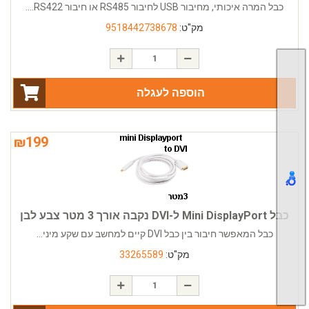
כבל המרה איכותי, מחיבור USB לחיבור RS485 או חיבור RS422....
מק"ט:
9518442738678
הוספה לעגלה
₪
199
כבל Mini DisplayPort ל-DVI נקבה אורך 3 מטר צבע לבן
כבל המאפשר חיבור בין כבל DVI קיים למחשב עם שקע מיני...
מק"ט:
33265589