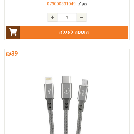
מק"ט:
079000331049
הוספה לעגלה
₪
39