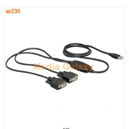
₪
230