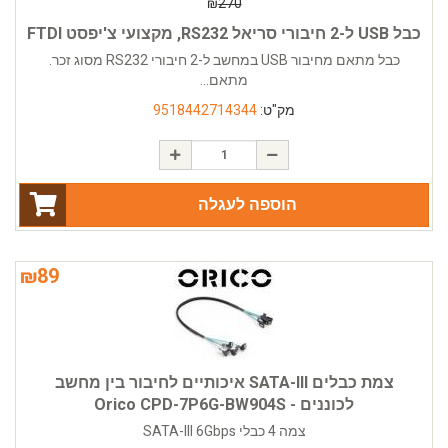
₪
270
כבל USB ל-2 חיבורי סריאל RS232, מקצועי צ'יפסט FTDI
כבל מתאם מחיבור USB במחשב ל-2 חיבורי RS232 מסוג זכר.
מתאם...
מק"ט:
9518442714344
הוספה לעגלה
₪
89
צמת כבלים SATA-III איכותיים לחיבור בין מחשב
לכוננים - Orico CPD-7P6G-BW904S
צמה 4 כבלי SATA-III 6Gbps