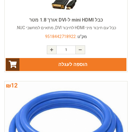
כבל mini HDMI ל-DVI אורך 1.8 מטר
כבל עם חיבור מיני HDMI לחיבור DVI, מתאים למחשבי NUC.
מק"ט:
9518442718922
הוספה לעגלה
₪
12