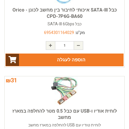
כבל SATA-III איכותי לחיבור בין מחשב לכונן - Orico
CPD-7P6G-BA60
כבל SATA-III 6Gbps
מק"ט:
6954301164029
הוספה לעגלה
₪
31
לוחית אודיו ו-USB עם כבל 0.5 מטר להחלפה במארז
מחשב
לוחית טודיו עם USB להחלפה במארז מחשב