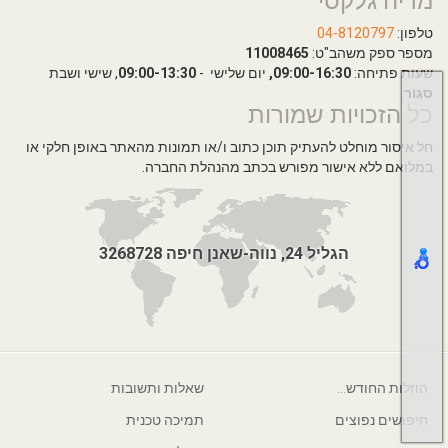
מדיה גלקסי
טלפון:
04-8120797
מספר ספק משהב"ט:
11008465
שעות פתיחה:
09:00-16:30,
יום שלישי -
09:00-13:30
, שישי ושבת
סגור
.
כל הזכויות שמורות
חל איסור מוחלט להעתיק תוכן כתוב ו/או תמונות מהאתר באופן חלקי או
במלואם ללא אישור מפורש בכתב מהנהלת החברה.
הגליל 24, נווה-שאנן חיפה 3268728
הוזלות החודש...
שאלות ותשובות
חיפושים נפוצים
תמיכה טכנית