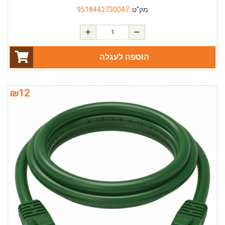
מק"ט:
9518442730047
הוספה לעגלה
₪
12