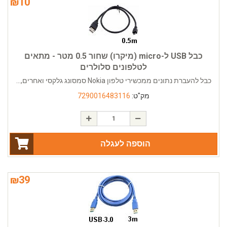
₪
10
כבל USB ל-micro (מיקרו) שחור 0.5 מטר - מתאים
לטלפונים סלולרים
כבל להעברת נתונים ממכשירי טלפון Nokia סמסונג גלקסי ואחרים,...
מק"ט:
7290016483116
הוספה לעגלה
₪
39