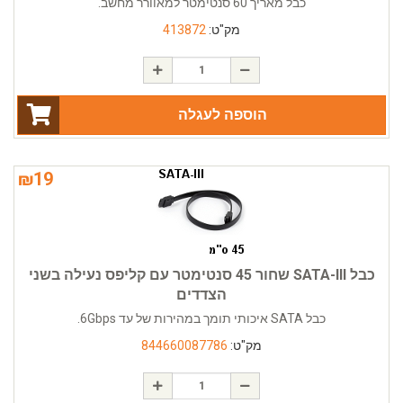
כבל מאריך 60 סנטימטר למאוורר מחשב.
מק"ט:
413872
הוספה לעגלה
₪
19
כבל SATA-III שחור 45 סנטימטר עם קליפס נעילה בשני
הצדדים
כבל SATA איכותי תומך במהירות של עד 6Gbps.
מק"ט:
844660087786