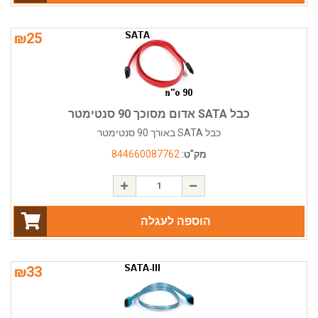
₪
25
כבל SATA אדום מסוכך 90 סנטימטר
כבל SATA באורך 90 סנטימטר
מק"ט:
844660087762
הוספה לעגלה
₪
33