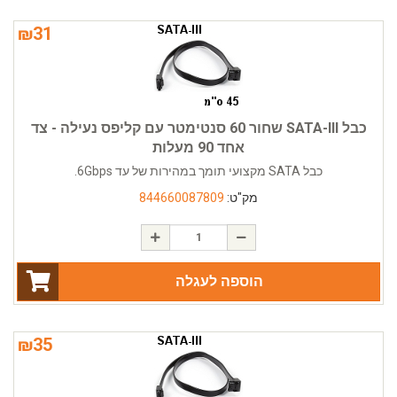
₪
31
כבל SATA-III שחור 60 סנטימטר עם קליפס נעילה - צד
אחד 90 מעלות
כבל SATA מקצועי תומך במהירות של עד 6Gbps.
מק"ט:
844660087809
הוספה לעגלה
₪
35