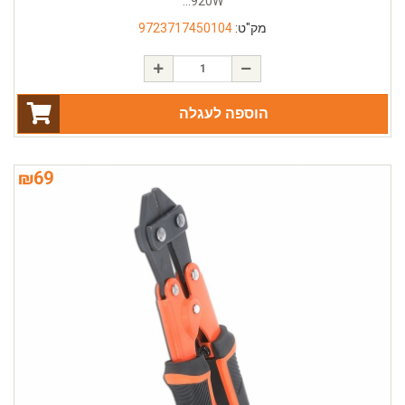
920W...
מק"ט:
9723717450104
הוספה לעגלה
₪
69