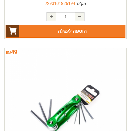
מק"ט:
7290101826194
הוספה לעגלה
₪
49