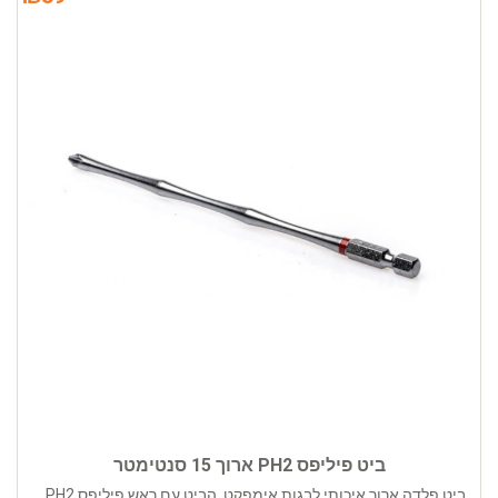
ביט פיליפס PH2 ארוך 15 סנטימטר
ביט פלדה ארוך איכותי לבגות אימפקט. הביט עם ראש פיליפס PH2....