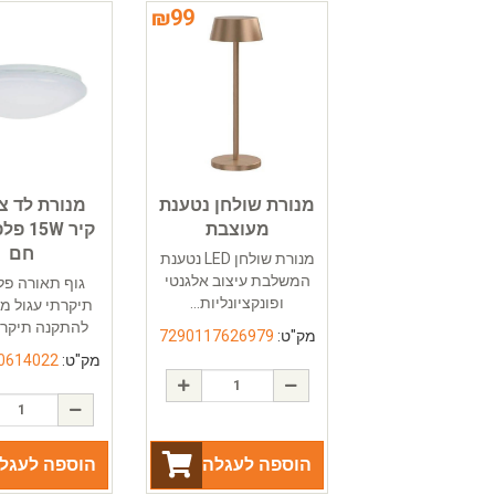
₪
99
מנורת שולחן נטענת
מנורת לד צ
מעוצבת
קיר 15W
חם
מנורת שולחן LED נטענת
המשלבת עיצוב אלגנטי
גוף תאורה פלפ
ופונקציונליות...
תיקרתי עגול מנ
להתקנה תיקרתי
מק"ט:
7290117626979
מק"ט:
0614022
הוספה לעגלה
הוספה לעגל