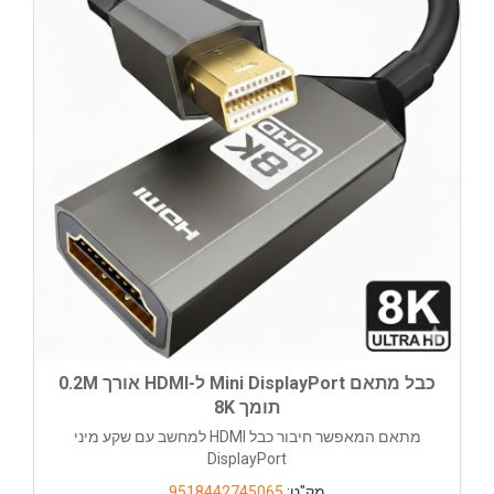
כבל מתאם Mini DisplayPort ל-HDMI אורך 0.2M
תומך 8K
מתאם המאפשר חיבור כבל HDMI למחשב עם שקע מיני
DisplayPort
מק"ט:
9518442745065