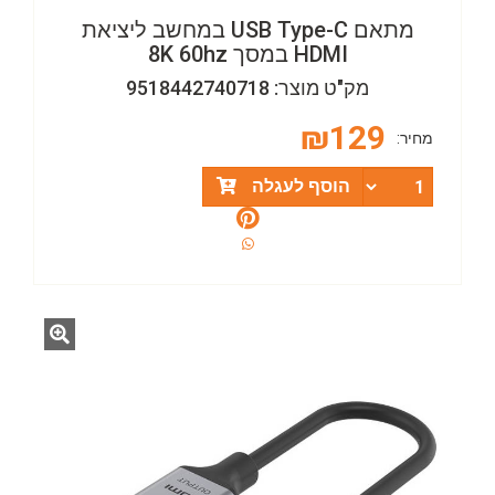
מתאם USB Type-C במחשב ליציאת
HDMI במסך 8K 60hz
מק"ט מוצר: 9518442740718
₪
129
מחיר:
הוסף לעגלה