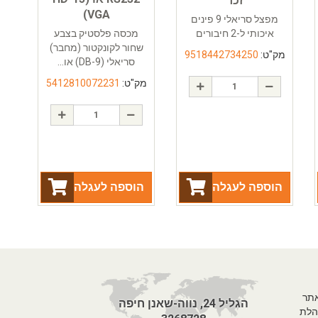
זכר
VGA)
מפצל סריאלי 9 פינים
איכותי ל-2 חיבורים
מכסה פלסטיק בצבע
שחור לקונקטור (מחבר)
מק"ט:
9518442734250
סריאלי (DB-9) או...
מק"ט:
5412810072231
הוספה לעגלה
הוספה לעגלה
אתר
הגליל 24, נווה-שאנן חיפה
הלת