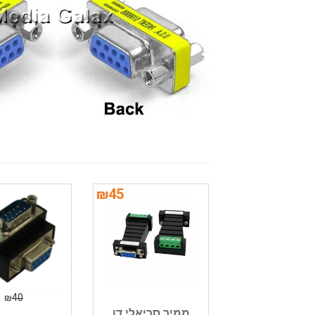
₪
45
₪
40
ממיר סריאלי דו