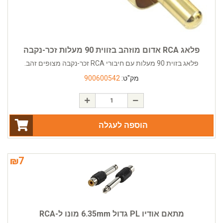
פלאג RCA אדום מוזהב בזווית 90 מעלות זכר-נקבה
פלאג בזוית 90 מעלות עם חיבורי RCA זכר-נקבה מצופים זהב.
מק"ט:
900600542
הוספה לעגלה
₪
7
מתאם אודיו PL גדול 6.35mm מונו ל-RCA