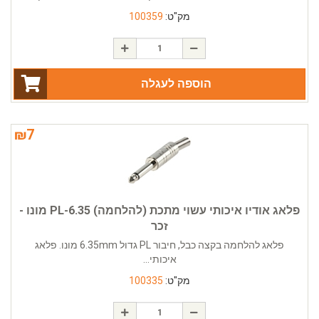
מק"ט:
100359
הוספה לעגלה
₪
7
פלאג אודיו איכותי עשוי מתכת (להלחמה) PL-6.35 מונו -
זכר
פלאג להלחמה בקצה כבל, חיבור PL גדול 6.35mm מונו. פלאג
איכותי...
מק"ט:
100335