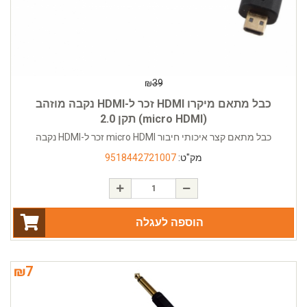
₪
39
כבל מתאם מיקרו HDMI זכר ל-HDMI נקבה מוזהב
(micro HDMI) תקן 2.0
כבל מתאם קצר איכותי חיבור micro HDMI זכר ל-HDMI נקבה
מק"ט:
9518442721007
הוספה לעגלה
₪
7