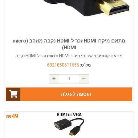
מתאם מיקרו HDMI זכר ל-HDMI נקבה מוזהב (micro
HDMI)
מתאם קומפקטי איכותי חיבור micro HDMI זכר ל-HDMI נקבה
מק"ט:
6921850611656
הוספה לעגלה
₪
49