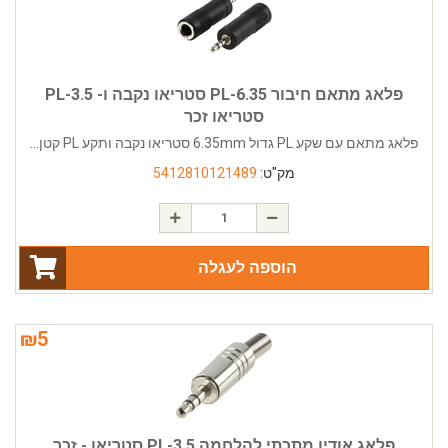
פלאג מתאם חיבור PL-6.35 סטריאו נקבה ו- PL-3.5
סטריאו זכר
פלאג מתאם עם שקע PL גדול 6.35mm סטריאו נקבה ותקע PL קטן...
מק"ט:
5412810121489
הוספה לעגלה
₪
5
פלאג אודיו מתכתי להלחמה PL-3.5 סטריאו - זכר