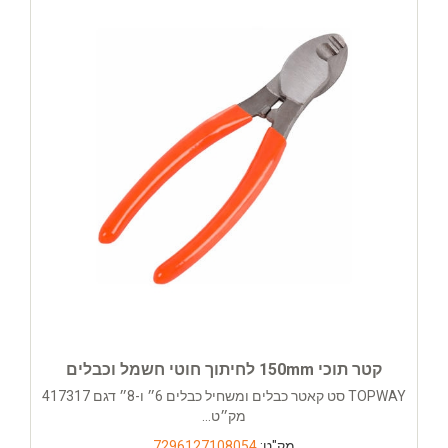
קטר תוכי 150mm לחיתוך חוטי חשמל וכבלים
TOPWAY סט קאטר כבלים ומשחיל כבלים 6״ ו-8״ דגם 417317
מק״ט...
מק"ט:
7296127108054