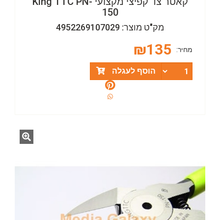
קאטר צד קפיצי מקצועי King TTC PN-
150
מק"ט מוצר: 4952269107029
₪
135
מחיר:
הוסף לעגלה