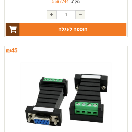
מק"ט:
5587744
הוספה לעגלה
₪
45