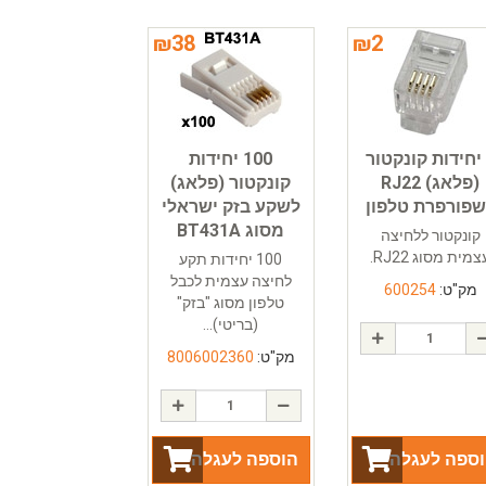
₪
38
₪
2
2 יחידות קונקטור
100 יחידות
(פלאג) RJ22
קונקטור (פלאג)
שפורפרת טלפון
לשקע בזק ישראלי
מסוג BT431A
קונקטור ללחיצה
צמית מסוג RJ22.
100 יחידות תקע
לחיצה עצמית לכבל
מק"ט:
600254
טלפון מסוג "בזק"
(בריטי)...
מק"ט:
8006002360
ספה לעגלה
הוספה לעגלה