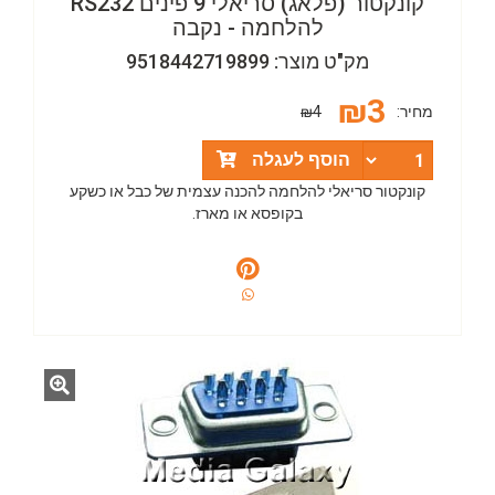
קונקטור (פלאג) סריאלי 9 פינים RS232
להלחמה - נקבה
מק"ט מוצר: 9518442719899
₪
3
מחיר:
₪4
הוסף לעגלה
קונקטור סריאלי להלחמה להכנה עצמית של כבל או כשקע
בקופסא או מארז.