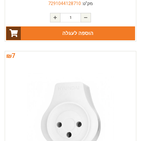
מק"ט:
7291044128710
הוספה לעגלה
₪
7