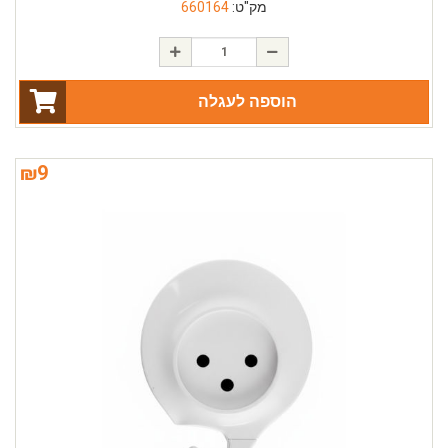
מק"ט:
660164
הוספה לעגלה
₪
9